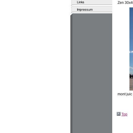
Zen 30x4
mont juic
Top